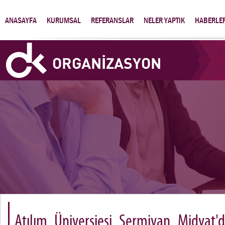
ANASAYFA
KURUMSAL
REFERANSLAR
NELER YAPTIK
HABERLE
Atılım Üniversiesi Sermiyan Midyat'