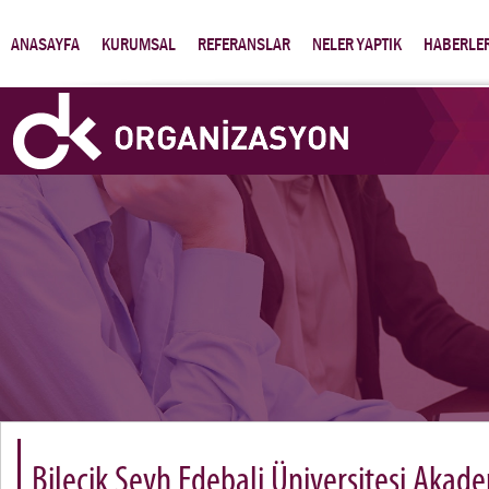
ANASAYFA
KURUMSAL
REFERANSLAR
NELER YAPTIK
HABERLE
Bilecik Şeyh Edebali Üniversitesi Akade