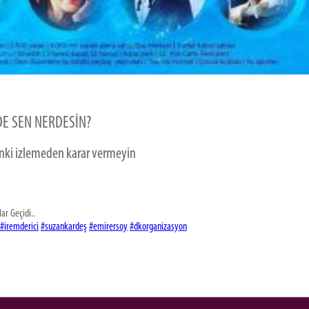
DE SEN NERDESİN?
linki izlemeden karar vermeyin
lar Geçidi..
‪#‎iremderici‬
‪#‎suzankardeş‬
‪#‎emirersoy‬
‪#‎dkorganizasyon‬