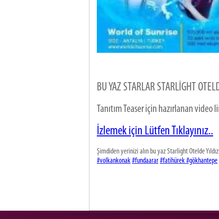
BU YAZ STARLAR STARLİGHT OTEL
Tanıtım Teaser için hazırlanan video 
İzlemek için Lütfen Tıklayınız..
Şimdiden yerinizi alın bu yaz Starlight Otelde Yıldız
‪#‎volkankonak‬
‪#‎fundaarar‬
‪#fatihürek #‎gökhantepe‬